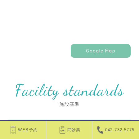
Google Map
Facility standards
施設基準
歯科初診料の注1に規定する基準
WEB予約
問診票
042-732-5775
歯科外来診療における院内感染防止対策に十分な