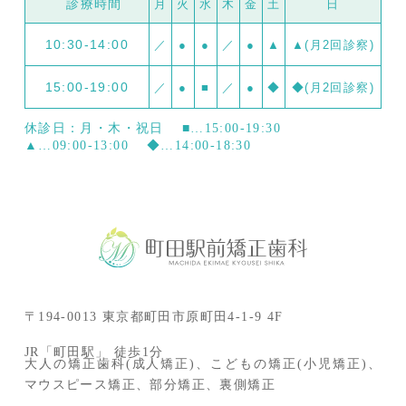
診療時間
月
火
水
木
金
土
日
10:30-14:00
／
●
●
／
●
▲
▲(月2回診察)
15:00-19:00
／
●
■
／
●
◆
◆(月2回診察)
休診日：月・木・祝日
■…15:00-19:30
▲…09:00-13:00
◆…14:00-18:30
〒194-0013 東京都町田市原町田4-1-9 4F
JR「町田駅」 徒歩1分
大人の矯正歯科(成人矯正)、こどもの矯正(小児矯正)、
マウスピース矯正、部分矯正、裏側矯正