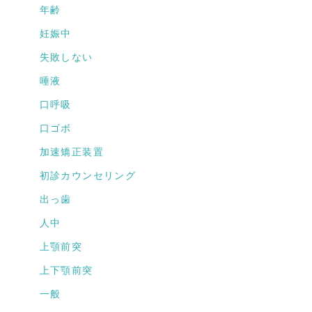
年齢
妊娠中
失敗しない
唾液
口呼吸
口ゴボ
加速矯正装置
初診カウンセリング
出っ歯
人中
上顎前突
上下顎前突
一般