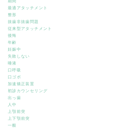
期間
最適アタッチメント
整形
抜歯非抜歯問題
従来型アタッチメント
後悔
年齢
妊娠中
失敗しない
唾液
口呼吸
口ゴボ
加速矯正装置
初診カウンセリング
出っ歯
人中
上顎前突
上下顎前突
一般