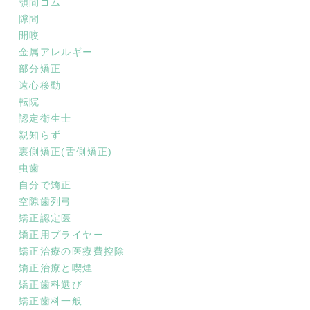
顎間ゴム
隙間
開咬
金属アレルギー
部分矯正
遠心移動
転院
認定衛生士
親知らず
裏側矯正(舌側矯正)
虫歯
自分で矯正
空隙歯列弓
矯正認定医
矯正用プライヤー
矯正治療の医療費控除
矯正治療と喫煙
矯正歯科選び
矯正歯科一般