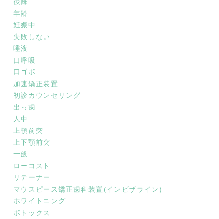
後悔
年齢
妊娠中
失敗しない
唾液
口呼吸
口ゴボ
加速矯正装置
初診カウンセリング
出っ歯
人中
上顎前突
上下顎前突
一般
ローコスト
リテーナー
マウスピース矯正歯科装置(インビザライン)
ホワイトニング
ボトックス