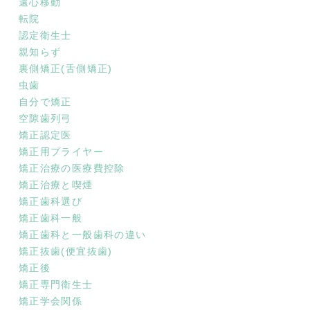
遠心移動
転院
認定衛生士
親知らず
裏側矯正(舌側矯正)
虫歯
自分で矯正
空隙歯列弓
矯正認定医
矯正用プライヤー
矯正治療の医療費控除
矯正治療と喫煙
矯正歯科選び
矯正歯科一般
矯正歯科と一般歯科の違い
矯正抜歯(便宜抜歯)
矯正後
矯正専門衛生士
矯正学会関係