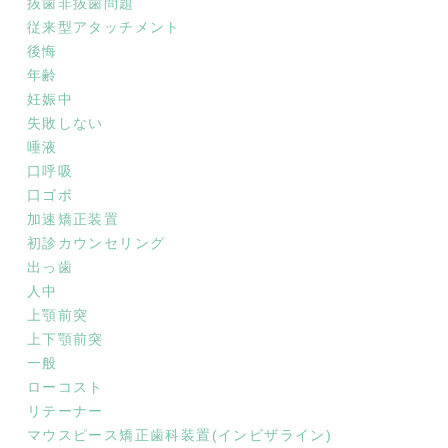
抜歯非抜歯問題
従来型アタッチメント
後悔
年齢
妊娠中
失敗しない
唾液
口呼吸
口ゴボ
加速矯正装置
初診カウンセリング
出っ歯
人中
上顎前突
上下顎前突
一般
ローコスト
リテーナー
マウスピース矯正歯科装置(インビザライン)