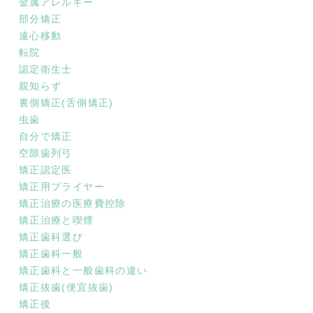
金属アレルギー
部分矯正
遠心移動
転院
認定衛生士
親知らず
裏側矯正(舌側矯正)
虫歯
自分で矯正
空隙歯列弓
矯正認定医
矯正用プライヤー
矯正治療の医療費控除
矯正治療と喫煙
矯正歯科選び
矯正歯科一般
矯正歯科と一般歯科の違い
矯正抜歯(便宜抜歯)
矯正後