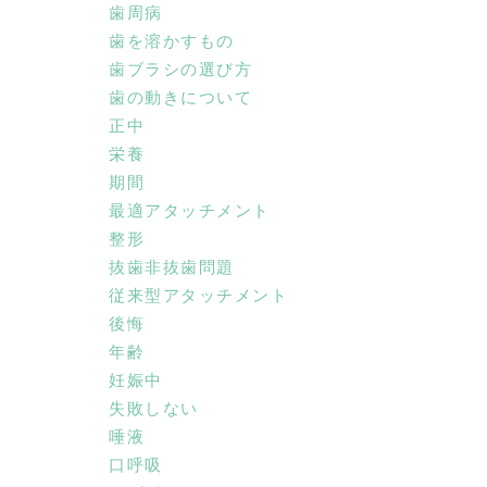
歯周病
歯を溶かすもの
歯ブラシの選び方
歯の動きについて
正中
栄養
期間
最適アタッチメント
整形
抜歯非抜歯問題
従来型アタッチメント
後悔
年齢
妊娠中
失敗しない
唾液
口呼吸