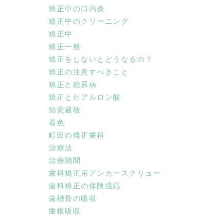
矯正中の口内炎
矯正中のクリーニング
矯正中
矯正一般
矯正をしないとどうなるの？
矯正の注意すべきこと
矯正と糖尿病
矯正とヒアルロン酸
知覚過敏
着色
町田の矯正歯科
治療法
治療期間
歯科矯正用アンカースクリュー
歯科矯正の保険適応
歯槽骨の吸収
歯根吸収