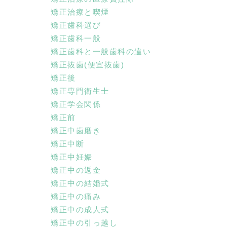
矯正治療と喫煙
矯正歯科選び
矯正歯科一般
矯正歯科と一般歯科の違い
矯正抜歯(便宜抜歯)
矯正後
矯正専門衛生士
矯正学会関係
矯正前
矯正中歯磨き
矯正中断
矯正中妊娠
矯正中の返金
矯正中の結婚式
矯正中の痛み
矯正中の成人式
矯正中の引っ越し