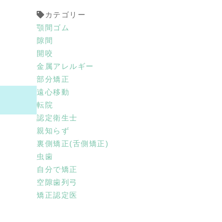
カテゴリー
顎間ゴム
隙間
開咬
金属アレルギー
部分矯正
遠心移動
転院
認定衛生士
親知らず
裏側矯正(舌側矯正)
虫歯
自分で矯正
空隙歯列弓
矯正認定医