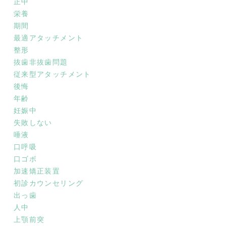
正中
栄養
期間
最適アタッチメント
整形
抜歯非抜歯問題
従来型アタッチメント
後悔
年齢
妊娠中
失敗しない
唾液
口呼吸
口ゴボ
加速矯正装置
初診カウンセリング
出っ歯
人中
上顎前突