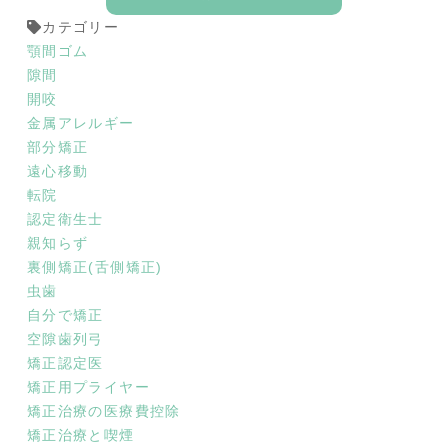
カテゴリー
顎間ゴム
隙間
開咬
金属アレルギー
部分矯正
遠心移動
転院
認定衛生士
親知らず
裏側矯正(舌側矯正)
虫歯
自分で矯正
空隙歯列弓
矯正認定医
矯正用プライヤー
矯正治療の医療費控除
矯正治療と喫煙