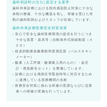
歯科初診料の注1に規定する基準
歯科外来診療における院内感染防止対策に十分な
体制の整備、十分な機器を有し、研修を受けた常
勤の歯科医師およびスタッフが在籍しています。
歯科外来診療医療安全対策加算
安心で安全な歯科医療環境の提供を行うにつき
十分な装置・器具等（自動体外式除細動器（Ａ
ＥＤ）
経皮的動脈血酸素飽和度測定器（パルスオキシ
メーター）
酸素（人工呼吸・酸素吸入用のもの）・血圧
計・救急蘇生セット）を整備しています。
診療における偶発症等緊急時等に対応するため
に連携している医療機関の名称
医療安全対策に係わる研修の受講ならびに従業
者への研修の実施を行っています。