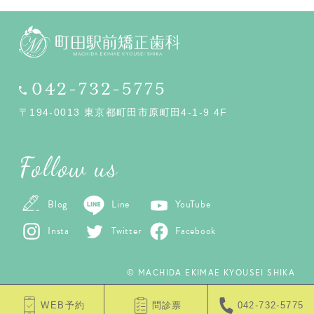
042-732-5775
〒194-0013 東京都町田市原町田4-1-9 4F
Follow us
Blog
Line
YouTube
Insta
Twitter
Facebook
© MACHIDA EKIMAE KYOUSEI SHIKA
WEB予約
問診票
042-732-5775