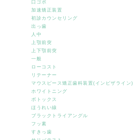
口ゴボ
加速矯正装置
初診カウンセリング
出っ歯
人中
上顎前突
上下顎前突
一般
ローコスト
リテーナー
マウスピース矯正歯科装置(インビザライン)
ホワイトニング
ボトックス
ほうれい線
ブラックトライアングル
フッ素
すきっ歯
サリバテスト