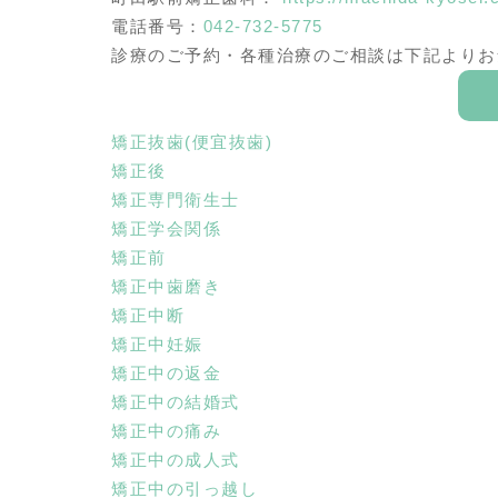
電話番号：
042-732-5775
診療のご予約・各種治療のご相談は下記よりお
矯正抜歯(便宜抜歯)
矯正後
矯正専門衛生士
矯正学会関係
矯正前
矯正中歯磨き
矯正中断
矯正中妊娠
矯正中の返金
矯正中の結婚式
矯正中の痛み
矯正中の成人式
矯正中の引っ越し