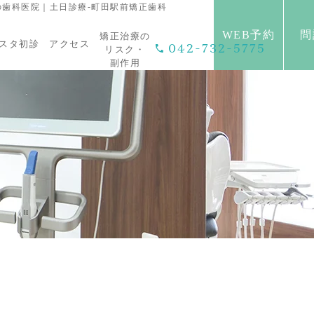
の歯科医院｜土日診療-町田駅前矯正歯科
WEB予約
問
矯正治療の
スタ初診
アクセス
042-732-5775
リスク・
副作用