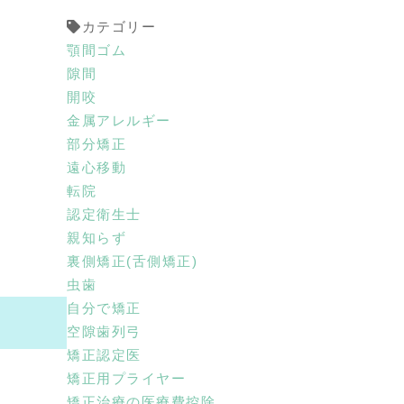
カテゴリー
顎間ゴム
隙間
開咬
金属アレルギー
部分矯正
遠心移動
転院
認定衛生士
親知らず
裏側矯正(舌側矯正)
虫歯
自分で矯正
空隙歯列弓
矯正認定医
矯正用プライヤー
矯正治療の医療費控除