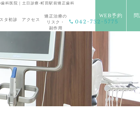
の歯科医院｜土日診療-町田駅前矯正歯科
WEB予約
問
矯正治療の
スタ初診
アクセス
042-732-5775
リスク・
副作用