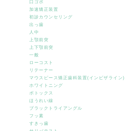
口ゴボ
加速矯正装置
初診カウンセリング
出っ歯
人中
上顎前突
上下顎前突
一般
ローコスト
リテーナー
マウスピース矯正歯科装置(インビザライン)
ホワイトニング
ボトックス
ほうれい線
ブラックトライアングル
フッ素
すきっ歯
サリバテスト