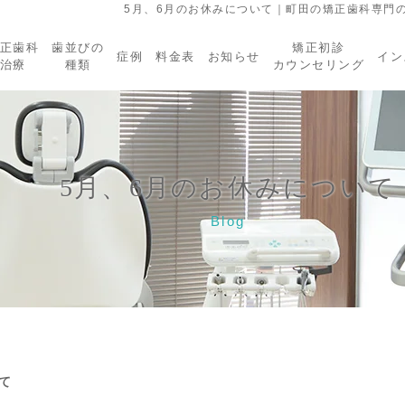
5月、6月のお休みについて｜町田の矯正歯科専門
正歯科
歯並びの
矯正初診
症例
料金表
お知らせ
イン
治療
種類
カウンセリング
5月、6月のお休みについて
Blog
て