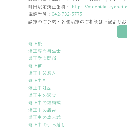
町田駅前矯正歯科：
https://machida-kyosei.
電話番号：
042-732-5775
診療のご予約・各種治療のご相談は下記よりお
矯正後
矯正専門衛生士
矯正学会関係
矯正前
矯正中歯磨き
矯正中断
矯正中妊娠
矯正中の返金
矯正中の結婚式
矯正中の痛み
矯正中の成人式
矯正中の引っ越し