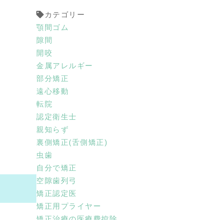
カテゴリー
顎間ゴム
隙間
開咬
金属アレルギー
部分矯正
遠心移動
転院
認定衛生士
親知らず
裏側矯正(舌側矯正)
虫歯
自分で矯正
空隙歯列弓
矯正認定医
矯正用プライヤー
矯正治療の医療費控除