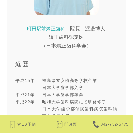
院長 渡邉博人
町田駅前矯正歯科
矯正歯科認定医
（日本矯正歯科学会）
経歴
平成15年
福島県立安積高等学校卒業
日本大学歯学部入学
平成21年
日本大学歯学部卒業
平成22年
昭和大学歯科病院にて研修修了
日本大学歯学部付属歯科病院歯科矯
正学講座入局
平成30年
日本大学歯学部付属歯科病院歯科矯
WEB予約
問診票
042-732-5775
正学講座非常勤医員