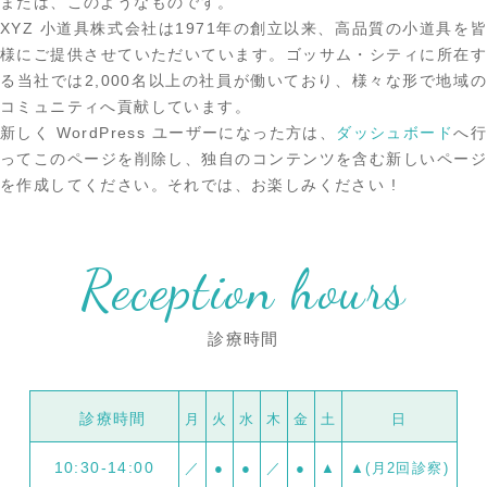
または、このようなものです。
XYZ 小道具株式会社は1971年の創立以来、高品質の小道具を皆
様にご提供させていただいています。ゴッサム・シティに所在す
る当社では2,000名以上の社員が働いており、様々な形で地域の
コミュニティへ貢献しています。
新しく WordPress ユーザーになった方は、
ダッシュボード
へ行
ってこのページを削除し、独自のコンテンツを含む新しいページ
を作成してください。それでは、お楽しみください !
Reception hours
診療時間
診療時間
月
火
水
木
金
土
日
10:30-14:00
／
●
●
／
●
▲
▲(月2回診察)