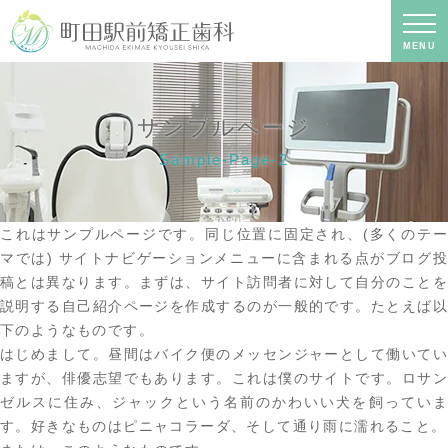
サンプルページ｜町田の矯正歯科専門
の歯科医院｜土日診療-町田駅前矯正歯
科
MENU
サンプルページ
Sample-Page-2
これはサンプルページです。同じ位置に固定され、(多くのテー
マでは) サイトナビゲーションメニューに含まれる点がブログ投
稿とは異なります。まずは、サイト訪問者に対して自分のことを
説明する自己紹介ページを作成するのが一般的です。たとえば以
下のようなものです。
はじめまして。昼間はバイク便のメッセンジャーとして働いてい
ますが、俳優志望でもあります。これは僕のサイトです。ロサン
ゼルスに住み、ジャックという名前のかわいい犬を飼っていま
す。好きなものはピニャコラーダ、そして通り雨に濡れること。