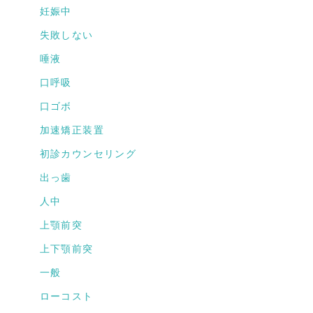
妊娠中
失敗しない
唾液
口呼吸
口ゴボ
加速矯正装置
初診カウンセリング
出っ歯
人中
上顎前突
上下顎前突
一般
ローコスト