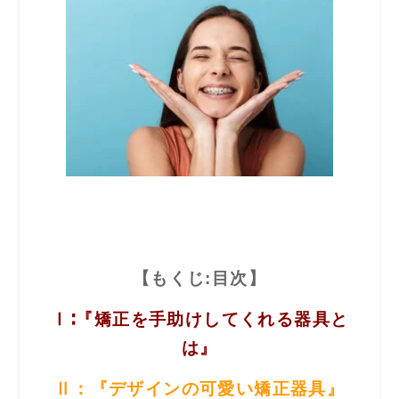
【もくじ:目次】
Ⅰ∶『矯正を手助けしてくれる器具と
は』
Ⅱ：『デザインの可愛い矯正器具』