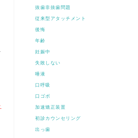
抜歯非抜歯問題
従来型アタッチメント
後悔
年齢
妊娠中
す
失敗しない
こ
唾液
口呼吸
口ゴボ
ク
加速矯正装置
初診カウンセリング
出っ歯