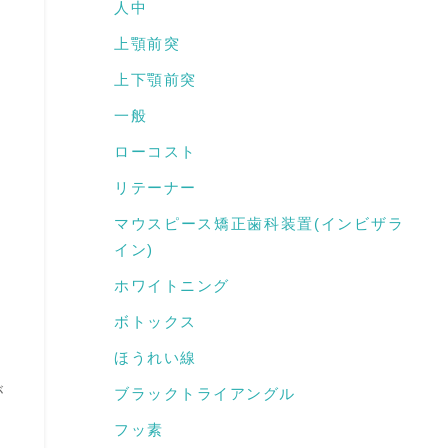
人中
上顎前突
上下顎前突
一般
ローコスト
リテーナー
マウスピース矯正歯科装置(インビザラ
イン)
ホワイトニング
ボトックス
ほうれい線
が
ブラックトライアングル
フッ素