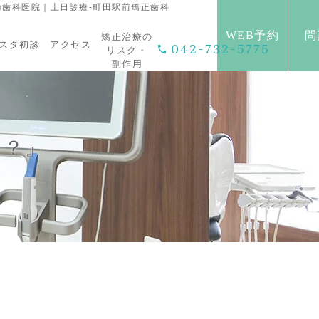
歯科医院｜土日診療-町田駅前矯正歯科
WEB予約
問
矯正治療の
スタ初診
アクセス
042-732-5775
リスク・
副作用
る？』