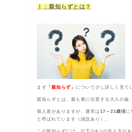
Ⅰ：
親知らずとは？
まず
「
親知らず
」
について少し詳しく見て
親知らずとは、最も奥に位置する大人の歯
個人差がありますが、通常は
17～21歳頃
に
と呼ばれています（諸説あり）。
この親知らずには、以下の4つの生え方が