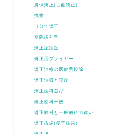
裏側矯正(舌側矯正)
虫歯
自分で矯正
空隙歯列弓
矯正認定医
矯正用プライヤー
矯正治療の医療費控除
矯正治療と喫煙
矯正歯科選び
矯正歯科一般
矯正歯科と一般歯科の違い
矯正抜歯(便宜抜歯)
矯正後