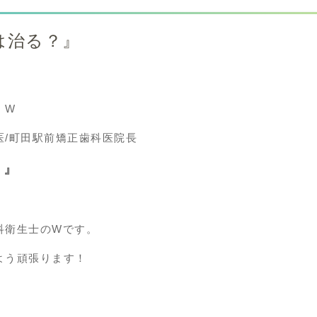
は治る？』
 W
医/町田駅前矯正歯科医院長
？』
科衛生士のWです。
よう頑張ります！