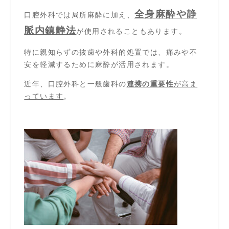
全身麻酔や静
口腔外科では局所麻酔に加え、
脈内鎮静法
が使用されることもあります。
特に親知らずの抜歯や外科的処置では、痛みや不
安を軽減するために麻酔が活用されます。
近年、口腔外科と一般歯科の
連携の重要性
が高ま
っています
。