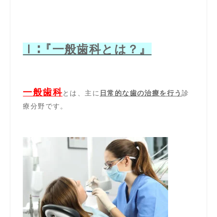
Ⅰ∶『一般歯科とは？』
一般歯科
とは、主に
日常的な歯の治療を行う
診
療分野です。