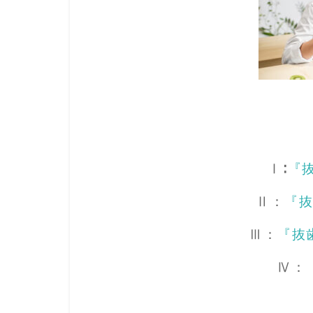
Ⅰ∶
『
Ⅱ：
『
Ⅲ：
『抜
Ⅳ：