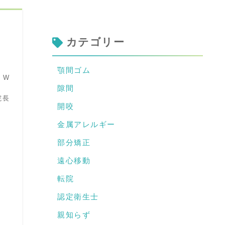
カテゴリー
顎間ゴム
 W
隙間
院長
開咬
金属アレルギー
部分矯正
遠心移動
転院
認定衛生士
親知らず