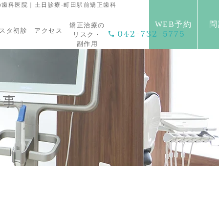
歯科医院｜土日診療-町田駅前矯正歯科
WEB予約
問
矯正治療の
スタ初診
アクセス
042-732-5775
リスク・
副作用
食事』