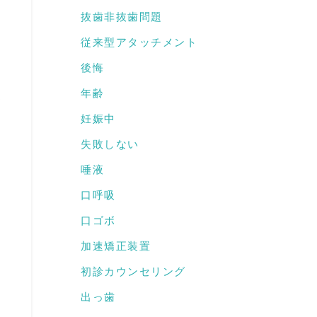
抜歯非抜歯問題
従来型アタッチメント
後悔
年齢
よ
妊娠中
失敗しない
唾液
口呼吸
口ゴボ
加速矯正装置
初診カウンセリング
出っ歯