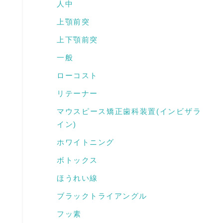
人中
上顎前突
上下顎前突
一般
ローコスト
リテーナー
マウスピース矯正歯科装置(インビザラ
イン)
ホワイトニング
よ
ボトックス
ほうれい線
ブラックトライアングル
フッ素