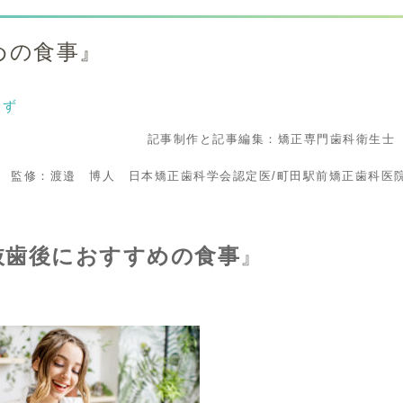
めの食事』
らず
記事制作と記事編集：矯正専門歯科衛生士
監修：渡邉 博人 日本矯正歯科学会認定医/町田駅前矯正歯科医
抜歯後に
おすすめの食事
』