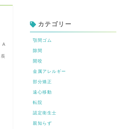
カテゴリー
顎間ゴム
 A
隙間
院長
開咬
金属アレルギー
』
部分矯正
遠心移動
転院
認定衛生士
親知らず