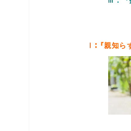
Ⅲ：『
Ⅰ∶『親知ら