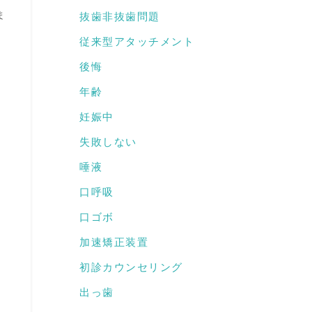
ま
抜歯非抜歯問題
従来型アタッチメント
後悔
年齢
妊娠中
失敗しない
唾液
口呼吸
口ゴボ
加速矯正装置
初診カウンセリング
出っ歯