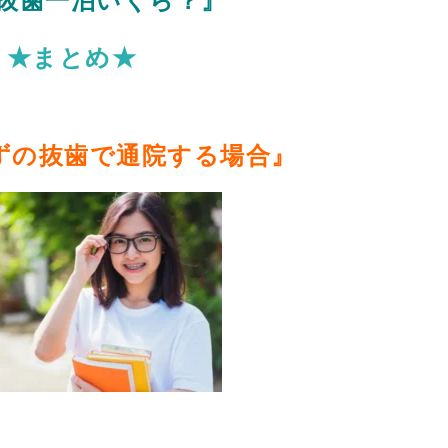
抜歯一泊いくら？』
★まとめ★
ずの抜歯で通院する場合』