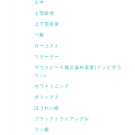
人中
上顎前突
上下顎前突
一般
ローコスト
リテーナー
マウスピース矯正歯科装置(インビザラ
イン)
ホワイトニング
ボトックス
ほうれい線
ブラックトライアングル
フッ素