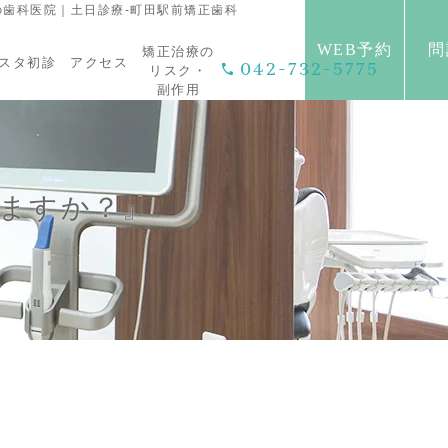
歯科医院｜土日診療-町田駅前矯正歯科
WEB予約
問
矯正治療の
スタ初診
アクセス
042-732-5775
リスク・
副作用
りますか？』