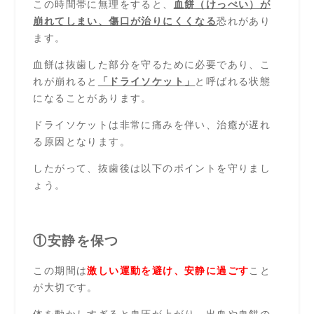
この時間帯に無理をすると、
血餅（けっ
ぺい）が
崩れてしまい、傷口が治りにくくなる
恐れがあり
ます。
血餅は抜歯した部分を守るために必要であり、こ
れが崩れると
「ドライソケット」
と呼ばれる状態
になることがあります。
ドライソケットは非常に痛みを伴い、治癒が遅れ
る原因となります。
したがって、抜歯後は以下のポイントを守りまし
ょう。
①安静を保つ
この期間は
激しい運動を避け、安静に過ごす
こと
が大切です。
体を動かしすぎると血圧が上がり、出血や血餅の