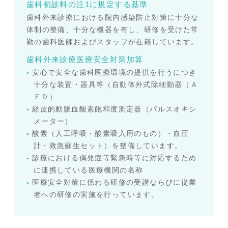
歯科初診料の注1に規定する基準
歯科外来診療における院内感染防止対策に十分な
体制の整備、十分な機器を有し、研修を受けた常
勤の歯科医師およびスタッフが在籍しています。
歯科外来診療医療安全対策加算
安心で安全な歯科医療環境の提供を行うにつき
十分な装置・器具等（自動体外式除細動器（Ａ
ＥＤ）
経皮的動脈血酸素飽和度測定器（パルスオキシ
メーター）
酸素（人工呼吸・酸素吸入用のもの）・血圧
計・救急蘇生セット）を整備しています。
診療における偶発症等緊急時等に対応するため
に連携している医療機関の名称
医療安全対策に係わる研修の受講ならびに従業
者への研修の実施を行っています。