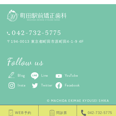
042-732-5775
〒194-0013 東京都町田市原町田4-1-9 4F
Follow us
Blog
Line
YouTube
Insta
Twitter
Facebook
© MACHIDA EKIMAE KYOUSEI SHIKA
WEB予約
問診票
042-732-5775