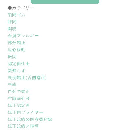
カテゴリー
顎間ゴム
隙間
開咬
金属アレルギー
部分矯正
遠心移動
転院
認定衛生士
親知らず
裏側矯正(舌側矯正)
虫歯
自分で矯正
空隙歯列弓
矯正認定医
矯正用プライヤー
矯正治療の医療費控除
矯正治療と喫煙