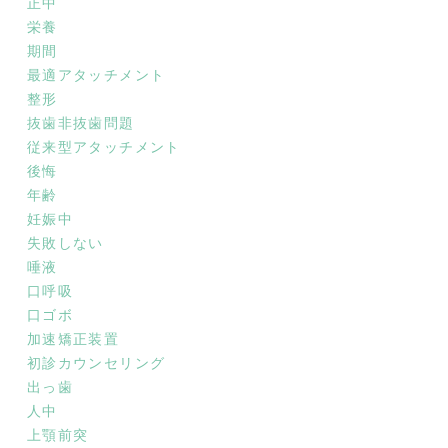
正中
栄養
期間
最適アタッチメント
整形
抜歯非抜歯問題
従来型アタッチメント
後悔
年齢
妊娠中
失敗しない
唾液
口呼吸
口ゴボ
加速矯正装置
初診カウンセリング
出っ歯
人中
上顎前突