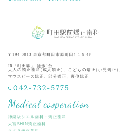
〒194-0013 東京都町田市原町田4-1-9 4F
JR「町田駅」 徒歩1分
大人の矯正歯科(成人矯正)、こどもの矯正(小児矯正)、
マウスピース矯正、部分矯正、裏側矯正
042-732-5775
Medical cooperation
神楽坂シエル歯科・矯正歯科
大宮SHIN矯正歯科
ささき矯正歯科