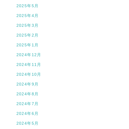
2025年5月
2025年4月
2025年3月
2025年2月
2025年1月
2024年12月
2024年11月
2024年10月
2024年9月
2024年8月
2024年7月
2024年6月
2024年5月