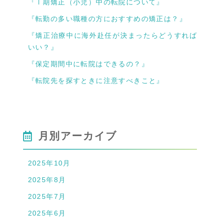
『Ⅰ期矯正（小児）中の転院について』
『転勤の多い職種の方におすすめの矯正は？』
『矯正治療中に海外赴任が決まったらどうすれば
いい？』
『保定期間中に転院はできるの？』
『転院先を探すときに注意すべきこと』
月別アーカイブ
2025年10月
2025年8月
2025年7月
2025年6月