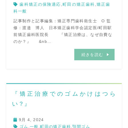
歯科矯正の保険適応
,
町田の矯正歯科
,
矯正歯
科一般
記事制作と記事編集：矯正専門歯科衛生士 O 監
修：渡邉 博人 日本矯正歯科学会認定医/町田駅
前矯正歯科医院長 『矯正治療は、なぜ自費な
のか？』 &nb…
続きを読む
『矯正治療でのゴムかけはつら
い？』
9月 4, 2024
ゴム
,
一般
,
町田の矯正歯科
,
顎間ゴム