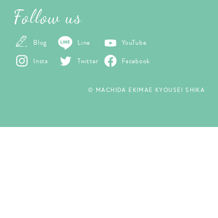
Follow us
Blog
Line
YouTube
Insta
Twitter
Facebook
© MACHIDA EKIMAE KYOUSEI SHIKA