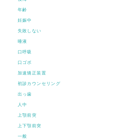
年齢
妊娠中
失敗しない
唾液
口呼吸
口ゴボ
加速矯正装置
初診カウンセリング
出っ歯
人中
上顎前突
上下顎前突
一般