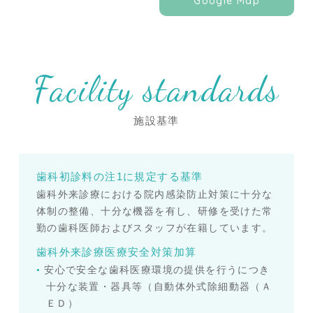
Google Map
Facility standards
施設基準
歯科初診料の注1に規定する基準
歯科外来診療における院内感染防止対策に十分な
体制の整備、十分な機器を有し、研修を受けた常
勤の歯科医師およびスタッフが在籍しています。
歯科外来診療医療安全対策加算
安心で安全な歯科医療環境の提供を行うにつき
十分な装置・器具等（自動体外式除細動器（Ａ
ＥＤ）