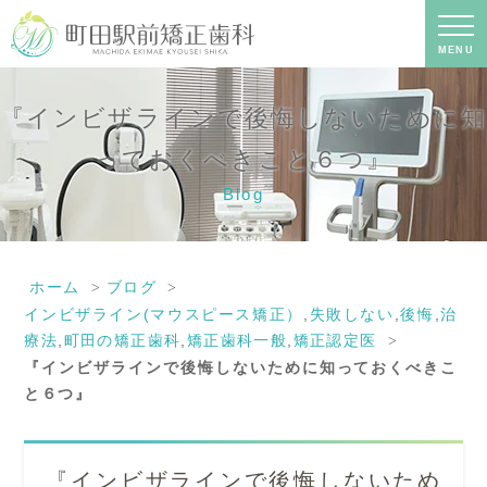
『インビザラインで後悔しないために
知っておくべきこと６つ』｜町田の矯
正歯科専門の歯科医院｜土日診療-町田
MENU
駅前矯正歯科
『インビザラインで後悔しないために知
っておくべきこと６つ』
Blog
ホーム
ブログ
インビザライン(マウスピース矯正）
,
失敗しない
,
後悔
,
治
療法
,
町田の矯正歯科
,
矯正歯科一般
,
矯正認定医
『インビザラインで後悔しないために知っておくべきこ
と６つ』
『インビザラインで後悔しないため