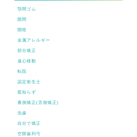
顎間ゴム
隙間
開咬
金属アレルギー
部分矯正
遠心移動
転院
認定衛生士
親知らず
裏側矯正(舌側矯正)
虫歯
自分で矯正
空隙歯列弓