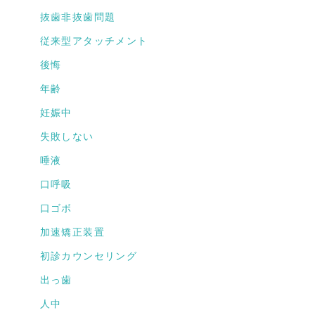
抜歯非抜歯問題
従来型アタッチメント
後悔
年齢
妊娠中
失敗しない
唾液
口呼吸
口ゴボ
加速矯正装置
初診カウンセリング
出っ歯
人中