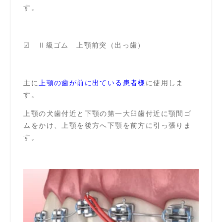
す。
☑ Ⅱ級ゴム 上顎前突（出っ歯）
主に
上顎の歯が前に出ている患者様
に使用しま
す。
上顎の犬歯付近と下顎の第一大臼歯付近に顎間ゴ
ムをかけ、上顎を後方へ下顎を前方に引っ張りま
す。