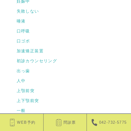
妊娠中
失敗しない
唾液
口呼吸
口ゴボ
加速矯正装置
初診カウンセリング
出っ歯
人中
上顎前突
上下顎前突
一般
ローコスト
WEB予約
問診票
042-732-5775
リテーナー