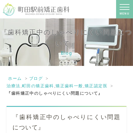
『歯科矯正中のしゃべりにくい問題に
ついて』｜町田の矯正歯科専門の歯科
医院｜土日診療-町田駅前矯正歯科
MENU
『歯科矯正中のしゃべりにくい問題につ
いて』
Blog
ホーム
ブログ
治療法
,
町田の矯正歯科
,
矯正歯科一般
,
矯正認定医
『歯科矯正中のしゃべりにくい問題について』
『歯科矯正中のしゃべりにくい問題
について』