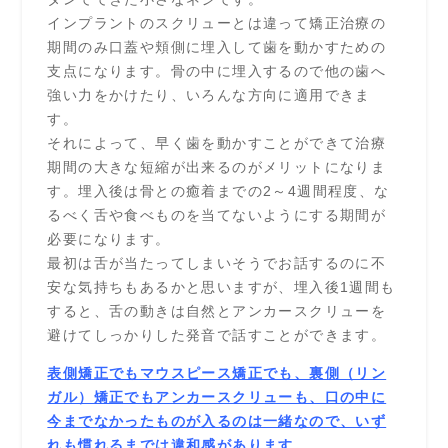
インプラントのスクリューとは違って矯正治療の
期間のみ口蓋や頬側に埋入して歯を動かすための
支点になります。骨の中に埋入するので他の歯へ
強い力をかけたり、いろんな方向に適用できま
す。
それによって、早く歯を動かすことができて治療
期間の大きな短縮が出来るのがメリットになりま
す。埋入後は骨との癒着までの2～4週間程度、な
るべく舌や食べものを当てないようにする期間が
必要になります。
最初は舌が当たってしまいそうでお話するのに不
安な気持ちもあるかと思いますが、埋入後1週間も
すると、舌の動きは自然とアンカースクリューを
避けてしっかりした発音で話すことができます。
表側矯正でもマウスピース矯正でも、裏側（リン
ガル）矯正でもアンカースクリューも、口の中に
今までなかったものが入るのは一緒なので、いず
れも慣れるまでは違和感があります。