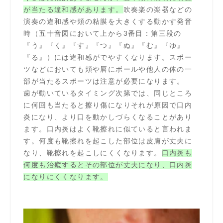
が当たる違和感があります。
吹奏楽の楽器などの
演奏の違和感や頬の粘膜を大きくする動かす発音
時（五十音図において上から3番目：第三段の
『う』『く』『す』『つ』『ぬ』『む』『ゆ』
『る』）には違和感がでやすくなります。
スポー
ツなどにおいても頬や唇にボールや他人の体の一
部が当たるスポーツは注意が必要になります。
歯が動いているタイミング次第では、同じところ
に何回も当たると擦り傷になりそれが原因で口内
炎になり、より口を動かしづらくなることがあり
ます。口内炎はよく靴擦れに似ていると言われま
す。何度も靴擦れを起こした部位は皮膚が丈夫に
なり、靴擦れを起こしにくくなります。
口内炎も
何度も治癒するとその部位が丈夫になり、口内炎
になりにくくなります。