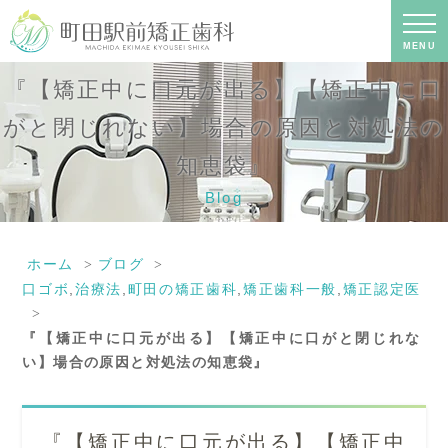
『【矯正中に口元が出る】【矯正中に
口がと閉じれない】場合の原因と対処
法の知恵袋』｜町田の矯正歯科専門の
MENU
歯科医院｜土日診療-町田駅前矯正歯科
『【矯正中に口元が出る】【矯正中に口
がと閉じれない】場合の原因と対処法の
知恵袋』
Blog
ホーム
ブログ
口ゴボ
,
治療法
,
町田の矯正歯科
,
矯正歯科一般
,
矯正認定医
『【矯正中に口元が出る】【矯正中に口がと閉じれな
い】場合の原因と対処法の知恵袋』
『【矯正中に口元が出る】【矯正中