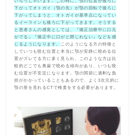
いらっしゃいます。この時に、顎の位置が後ろに
下がってオトガイ（顎の先）が顎の回転で後ろに
下がってしまうと、オトガイが基準点になってい
るイーラインも後ろに下がってきます。そうする
と患者さんの感覚としては、『矯正治療中に口元
がでる』『矯正中に口がと閉じれない』などを感
じるようになります。
このようになる方の特徴と
していつも咬む位置と本当に顎が安静に咬める位
置がズレてる方に多く見られ、このような方は比
較的どこでも奥歯で咬める傾向があり、いつも咬
む位置が不安定になります。顎の関節に過剰な負
担がかかっていることもあるので、よく3次元的に
顎の形を見れるCTで検査をする必要があります。