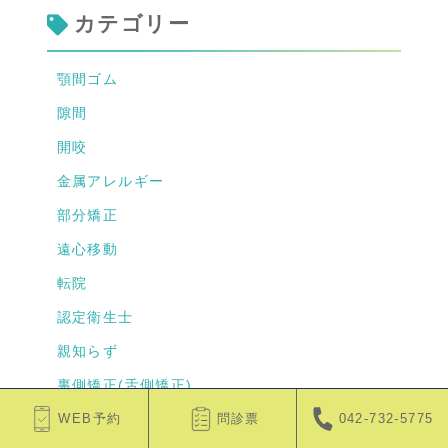
カテゴリー
顎間ゴム
隙間
開咬
金属アレルギー
部分矯正
遠心移動
転院
認定衛生士
親知らず
裏側矯正(舌側矯正)
虫歯
WEB予約
問診票
042-732-5775