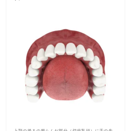
上顎の後ろの膨らんだ部分（切歯乳頭）に舌の先