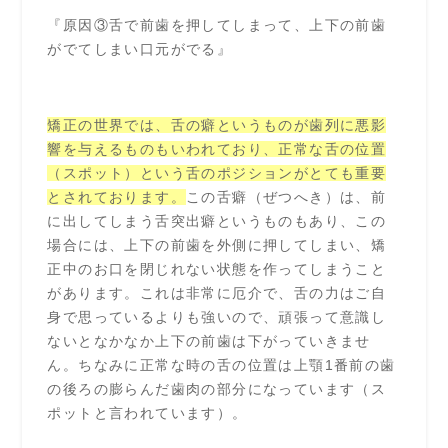
『原因③舌で前歯を押してしまって、上下の前歯
がでてしまい口元がでる』
矯正の世界では、舌の癖というものが歯列に悪影
響を与えるものもいわれており、正常な舌の位置
（スポット）という舌のポジションがとても重要
とされております。
この舌癖（ぜつへき）は、前
に出してしまう舌突出癖というものもあり、この
場合には、上下の前歯を外側に押してしまい、矯
正中のお口を閉じれない状態を作ってしまうこと
があります。これは非常に厄介で、舌の力はご自
身で思っているよりも強いので、頑張って意識し
ないとなかなか上下の前歯は下がっていきませ
ん。ちなみに正常な時の舌の位置は上顎1番前の歯
の後ろの膨らんだ歯肉の部分になっています（ス
ポットと言われています）。