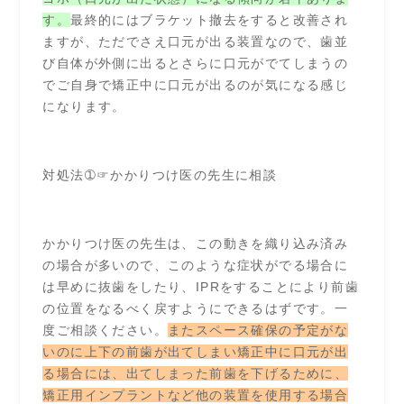
す。
最終的にはブラケット撤去をすると改善され
ますが、ただでさえ口元が出る装置なので、歯並
び自体が外側に出るとさらに口元がでてしまうの
でご自身で矯正中に口元が出るのが気になる感じ
になります。
対処法➀☞かかりつけ医の先生に相談
かかりつけ医の先生は、この動きを織り込み済み
の場合が多いので、このような症状がでる場合に
は早めに抜歯をしたり、IPRをすることにより前歯
の位置をなるべく戻すようにできるはずです。一
度ご相談ください。
またスペース確保の予定がな
いのに上下の前歯が出てしまい矯正中に口元が出
る場合には、出てしまった前歯を下げるために、
矯正用インプラントなど他の装置を使用する場合