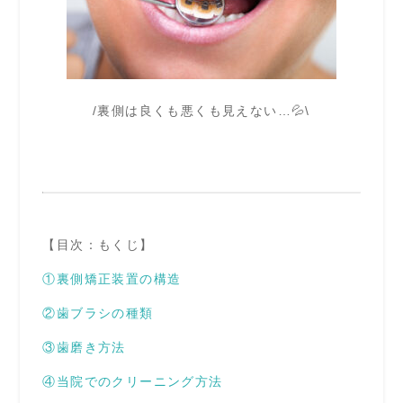
/裏側は良くも悪くも見えない…💦\
【目次：もくじ】
①裏側矯正装置の構造
②歯ブラシの種類
③歯磨き方法
④当院でのクリーニング方法