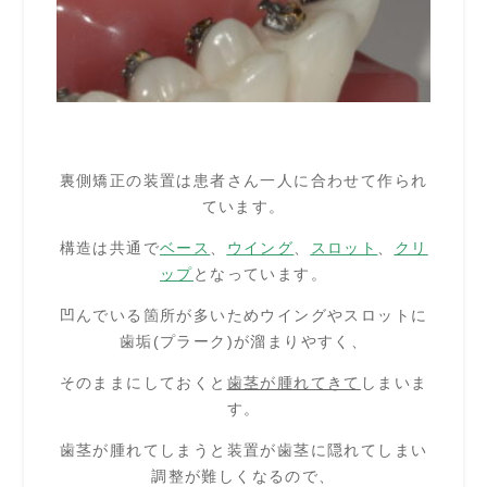
裏側矯正の装置は患者さん一人に合わせて作られ
ています。
構造は共通で
ベース
、
ウイング
、
スロット
、
クリ
ップ
となっています。
凹んでいる箇所が多いためウイングやスロットに
歯垢(プラーク)が溜まりやすく、
そのままにしておくと
歯茎が腫れてきて
しまいま
す。
歯茎が腫れてしまうと装置が歯茎に隠れてしまい
調整が難しくなるので、