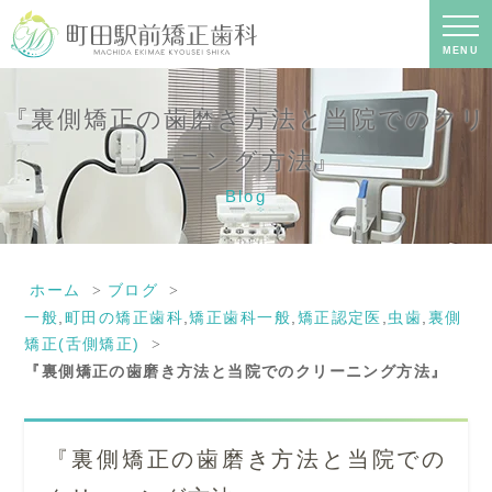
『裏側矯正の歯磨き方法と当院でのク
リーニング方法』｜町田の矯正歯科専
門の歯科医院｜土日診療-町田駅前矯正
MENU
歯科
『裏側矯正の歯磨き方法と当院でのクリ
ーニング方法』
Blog
ホーム
ブログ
一般
,
町田の矯正歯科
,
矯正歯科一般
,
矯正認定医
,
虫歯
,
裏側
矯正(舌側矯正)
『裏側矯正の歯磨き方法と当院でのクリーニング方法』
『裏側矯正の歯磨き方法と当院での