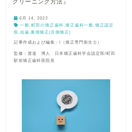
クリーニング方法』
6月 14, 2022
一般
,
町田の矯正歯科
,
矯正歯科一般
,
矯正認定
医
,
虫歯
,
裏側矯正(舌側矯正)
記事作成および編集：I（矯正専門衛生士）
監修：渡邉 博人 日本矯正歯科学会認定医/町田
駅前矯正歯科医院長