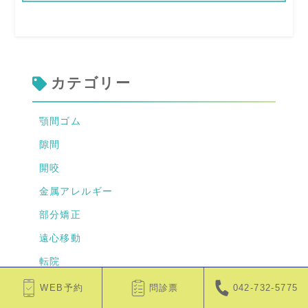
カテゴリー
顎間ゴム
隙間
開咬
金属アレルギー
部分矯正
遠心移動
転院
認定衛生士
WEB予約
問診票
042-732-5775