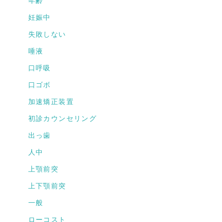
年齢
妊娠中
失敗しない
唾液
口呼吸
口ゴボ
加速矯正装置
初診カウンセリング
出っ歯
人中
上顎前突
上下顎前突
一般
ローコスト