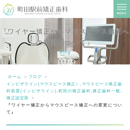
『ワイヤー矯正からマウスピース矯正
への変更について』｜町田の矯正歯科
専門の歯科医院｜土日診療-町田駅前矯
MENU
正歯科
『ワイヤー矯正からマウスピース矯正へ
の変更について』
Blog
ホーム
ブログ
インビザライン(マウスピース矯正）
,
マウスピース矯正歯
科装置(インビザライン)
,
町田の矯正歯科
,
矯正歯科一般
,
矯正認定医
『ワイヤー矯正からマウスピース矯正への変更につい
て』