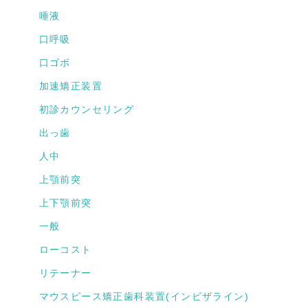
唾液
口呼吸
口ゴボ
加速矯正装置
初診カウンセリング
出っ歯
人中
上顎前突
上下顎前突
一般
ローコスト
リテーナー
マウスピース矯正歯科装置(インビザライン)