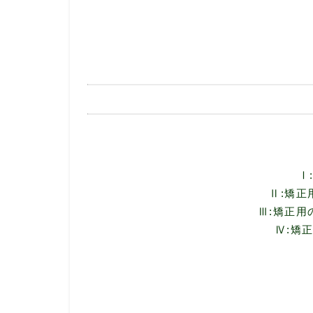
Ⅰ
Ⅱ:矯
Ⅲ:矯正
Ⅳ:矯