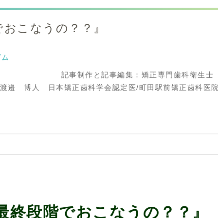
でおこなうの？？』
ゴム
記事制作と記事編集：矯正専門歯科衛生士
渡邉 博人 日本矯正歯科学会認定医/町田駅前矯正歯科医
最終段階でおこなうの？？』