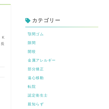
カテゴリー
顎間ゴム
 K
隙間
院長
開咬
金属アレルギー
部分矯正
遠心移動
転院
認定衛生士
親知らず