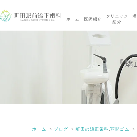
クリニック
矯
ホーム
医師紹介
紹介
『矯
ホーム
ブログ
町田の矯正歯科
,
顎間ゴム