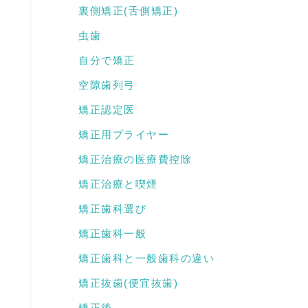
裏側矯正(舌側矯正)
虫歯
自分で矯正
空隙歯列弓
矯正認定医
矯正用プライヤー
矯正治療の医療費控除
矯正治療と喫煙
矯正歯科選び
矯正歯科一般
矯正歯科と一般歯科の違い
矯正抜歯(便宜抜歯)
矯正後