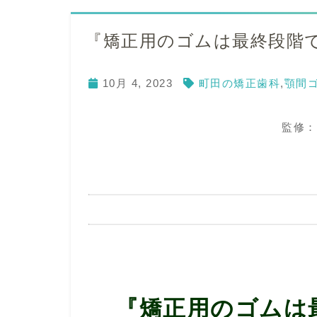
『矯正用のゴムは最終段階
10月 4, 2023
町田の矯正歯科
,
顎間
監修：
『矯正用のゴムは