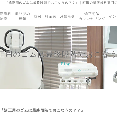
『矯正用のゴムは最終段階でおこなうの？？』｜町田の矯正歯科専門の
正歯科
歯並びの
矯正初診
症例
料金表
お知らせ
イン
治療
種類
カウンセリング
正用のゴムは最終段階でおこな
Blog
『矯正用のゴムは最終段階でおこなうの？？』