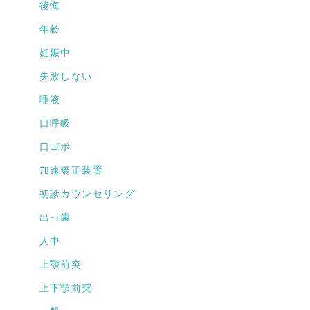
後悔
年齢
妊娠中
失敗しない
唾液
口呼吸
口ゴボ
加速矯正装置
初診カウンセリング
出っ歯
人中
上顎前突
上下顎前突