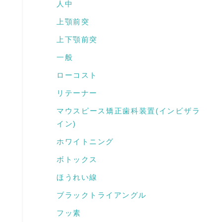
人中
上顎前突
上下顎前突
一般
ローコスト
リテーナー
マウスピース矯正歯科装置(インビザラ
イン)
ホワイトニング
ボトックス
ほうれい線
ブラックトライアングル
フッ素