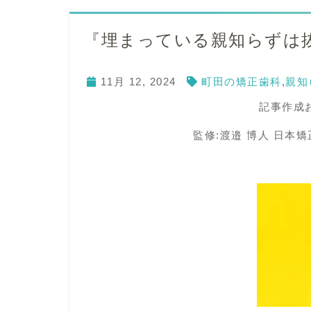
『埋まっている親知らずは
11月 12, 2024
町田の矯正歯科
,
親知
記事作成お
監修:渡邉 博人 日本