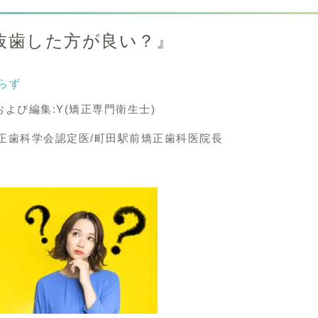
抜歯した方が良い？』
らず
よび編集:Y(矯正専門衛生士)
矯正歯科学会認定医/町田駅前矯正歯科医院長