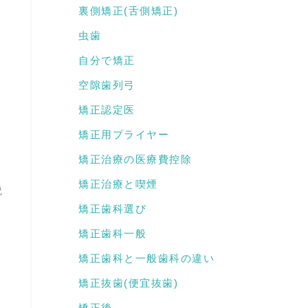
裏側矯正(舌側矯正)
虫歯
自分で矯正
空隙歯列弓
矯正認定医
矯正用プライヤー
矯正治療の医療費控除
矯正治療と喫煙
説
矯正歯科選び
矯正歯科一般
矯正歯科と一般歯科の違い
矯正抜歯(便宜抜歯)
矯正後