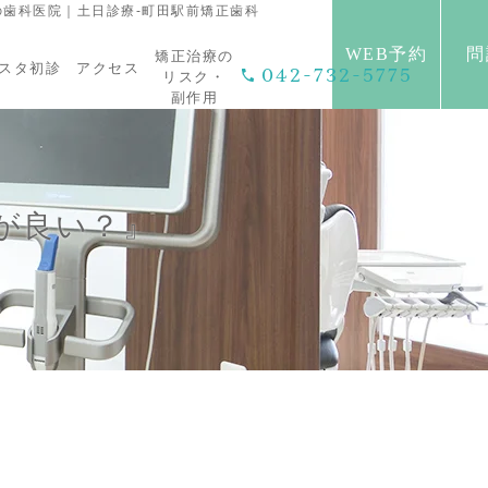
歯科医院｜土日診療-町田駅前矯正歯科
WEB予約
問
矯正治療の
スタ初診
アクセス
042-732-5775
リスク・
副作用
が良い？』