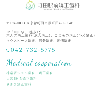
〒194-0013 東京都町田市原町田4-1-9 4F
JR「町田駅」 徒歩1分
大人の矯正歯科(成人矯正)、こどもの矯正(小児矯正)、
マウスピース矯正、部分矯正、裏側矯正
042-732-5775
Medical cooperation
神楽坂シエル歯科・矯正歯科
大宮SHIN矯正歯科
ささき矯正歯科