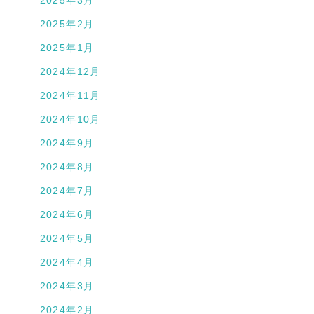
2025年2月
2025年1月
2024年12月
2024年11月
2024年10月
2024年9月
2024年8月
2024年7月
2024年6月
2024年5月
2024年4月
2024年3月
2024年2月