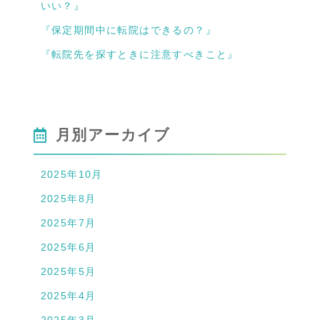
いい？』
『保定期間中に転院はできるの？』
『転院先を探すときに注意すべきこと』
月別アーカイブ
2025年10月
2025年8月
2025年7月
2025年6月
2025年5月
2025年4月
2025年3月