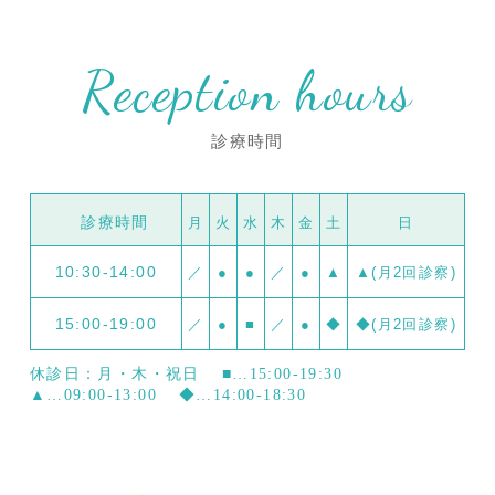
Reception hours
診療時間
診療時間
月
火
水
木
金
土
日
10:30-14:00
／
●
●
／
●
▲
▲(月2回診察)
15:00-19:00
／
●
■
／
●
◆
◆(月2回診察)
休診日：月・木・祝日
■…15:00-19:30
▲…09:00-13:00
◆…14:00-18:30