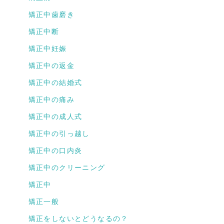
矯正中歯磨き
矯正中断
矯正中妊娠
矯正中の返金
矯正中の結婚式
矯正中の痛み
矯正中の成人式
矯正中の引っ越し
矯正中の口内炎
矯正中のクリーニング
矯正中
矯正一般
矯正をしないとどうなるの？