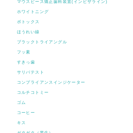
マウスピース矯正歯科装置(インビザライン)
ホワイトニング
ボトックス
ほうれい線
ブラックトライアングル
フッ素
すきっ歯
サリバテスト
コンプライアンスインジケーター
コルチコトミー
ゴム
コーヒー
キス
ガタガタ（叢生）