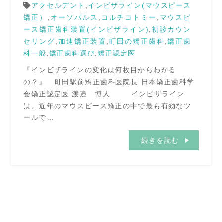
アクセルデント
,
インビザライン(マウスピース
矯正）
,
オーソパルス
,
コルチコトミー
,
マウスピ
ース矯正歯科装置(インビザライン)
,
初診カウン
セリング
,
加速矯正装置
,
町田の矯正歯科
,
矯正歯
科一般
,
矯正歯科選び
,
矯正認定医
『インビザラインの変化は何枚目からわかる
の？』 町田駅前矯正歯科医院長 日本矯正歯科学
会矯正認定医 渡邉 博人 インビザライン
は、近年のマウスピース矯正の中で最も有効なツ
ールで…
続きを読む