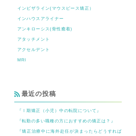
インビザライン(マウスピース矯正）
インハウスアライナー
アンキローシス(骨性癒着)
アタッチメント
アクセルデント
MRI
最近の投稿
『Ⅰ期矯正（小児）中の転院について』
『転勤の多い職種の方におすすめの矯正は？』
『矯正治療中に海外赴任が決まったらどうすれば