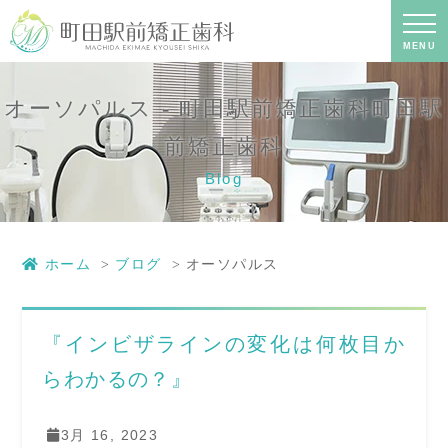
オーソパルス - 町田駅前矯正歯科町田
駅前矯正歯科｜町田の矯正歯科専門の
歯科医院｜土日診療-町田駅前矯正歯科
MENU
オーソパルス - 町田駅前矯正歯科町田駅
前矯正歯科
Blog
ホーム
ブログ
オーソパルス
『インビザラインの変化は何枚目か
らわかるの？』
3月 16, 2023