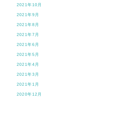
2021年10月
2021年9月
2021年8月
2021年7月
2021年6月
2021年5月
2021年4月
2021年3月
2021年1月
2020年12月