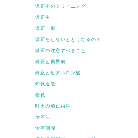
矯正中のクリーニング
矯正中
矯正一般
矯正をしないとどうなるの？
矯正の注意すべきこと
矯正と糖尿病
矯正とヒアルロン酸
知覚過敏
着色
町田の矯正歯科
治療法
治療期間