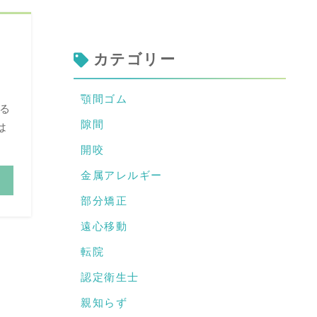
カテゴリー
顎間ゴム
る
隙間
は
開咬
金属アレルギー
部分矯正
遠心移動
転院
認定衛生士
親知らず