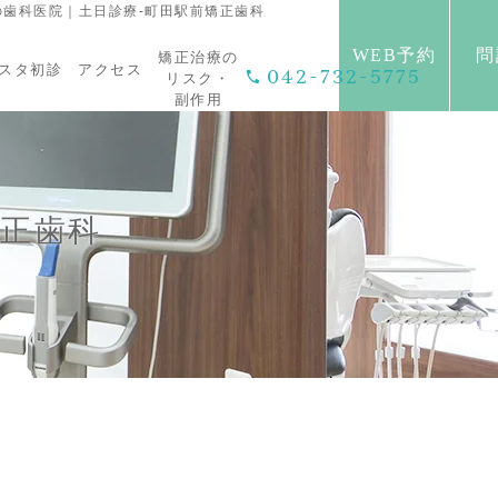
の歯科医院｜土日診療-町田駅前矯正歯科
WEB予約
問
矯正治療の
スタ初診
アクセス
042-732-5775
リスク・
副作用
矯正歯科