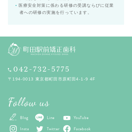
医療安全対策に係わる研修の受講ならびに従業
者への研修の実施を行っています。
042-732-5775
〒194-0013 東京都町田市原町田4-1-9 4F
Follow us
Blog
Line
YouTube
Insta
Twitter
Facebook