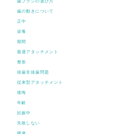
歯ブラシの選び方
歯の動きについて
正中
栄養
期間
最適アタッチメント
整形
抜歯非抜歯問題
従来型アタッチメント
後悔
年齢
妊娠中
失敗しない
唾液