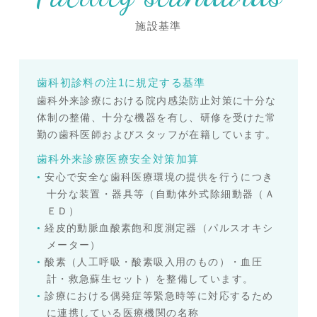
施設基準
歯科初診料の注1に規定する基準
歯科外来診療における院内感染防止対策に十分な
体制の整備、十分な機器を有し、研修を受けた常
勤の歯科医師およびスタッフが在籍しています。
歯科外来診療医療安全対策加算
安心で安全な歯科医療環境の提供を行うにつき
十分な装置・器具等（自動体外式除細動器（Ａ
ＥＤ）
経皮的動脈血酸素飽和度測定器（パルスオキシ
メーター）
酸素（人工呼吸・酸素吸入用のもの）・血圧
計・救急蘇生セット）を整備しています。
診療における偶発症等緊急時等に対応するため
に連携している医療機関の名称