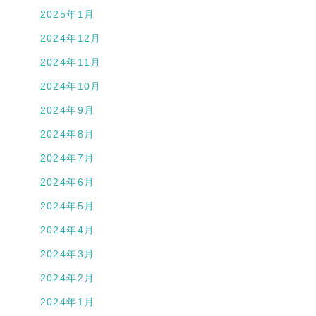
2025年1月
2024年12月
2024年11月
2024年10月
2024年9月
2024年8月
2024年7月
2024年6月
2024年5月
2024年4月
2024年3月
2024年2月
2024年1月