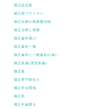
矯正認定医
矯正用プライヤー
矯正治療の医療費控除
矯正治療と喫煙
矯正歯科選び
矯正歯科一般
矯正歯科と一般歯科の違い
矯正抜歯(便宜抜歯)
矯正後
矯正専門衛生士
矯正学会関係
矯正前
矯正中歯磨き