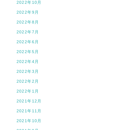
2022年10月
2022年9月
2022年8月
2022年7月
2022年6月
2022年5月
2022年4月
2022年3月
2022年2月
2022年1月
2021年12月
2021年11月
2021年10月