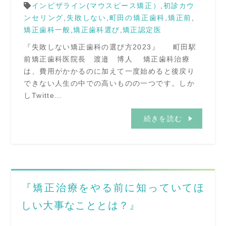
インビザライン(マウスピース矯正）
,
初診カウ
ンセリング
,
失敗しない
,
町田の矯正歯科
,
矯正前
,
矯正歯科一般
,
矯正歯科選び
,
矯正認定医
『失敗しない矯正歯科の選び方2023』 町田駅
前矯正歯科医院長 渡邉 博人 矯正歯科治療
は、費用がかかるのに加えて一度始めると後戻り
できない人生の中での高いものの一つです。しか
しTwitte…
続きを読む
『矯正治療をやる前に知っていてほ
しい大事なこととは？』