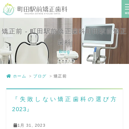
矯正前 - 町田駅前矯正歯科町田駅前矯
正歯科｜町田の矯正歯科専門の歯科医
院｜土日診療-町田駅前矯正歯科
M
矯正前 - 町田駅前矯正歯科町田駅前矯正
歯科
Blog
ホーム
ブログ
矯正前
『失敗しない矯正歯科の選び方
2023』
1月 31, 2023