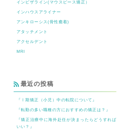
インビザライン(マウスピース矯正）
インハウスアライナー
アンキローシス(骨性癒着)
アタッチメント
アクセルデント
MRI
最近の投稿
『Ⅰ期矯正（小児）中の転院について』
『転勤の多い職種の方におすすめの矯正は？』
『矯正治療中に海外赴任が決まったらどうすれば
いい？』