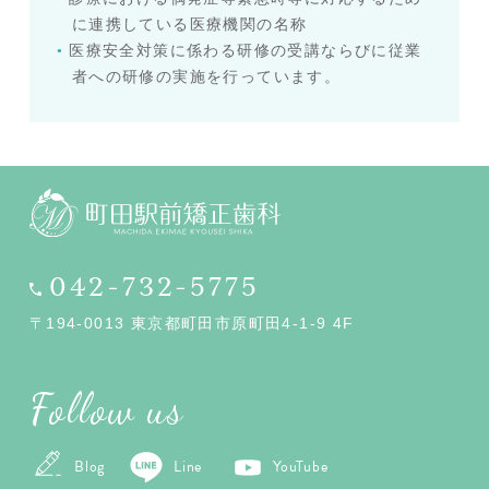
に連携している医療機関の名称
医療安全対策に係わる研修の受講ならびに従業
者への研修の実施を行っています。
042-732-5775
〒194-0013 東京都町田市原町田4-1-9 4F
Follow us
Blog
Line
YouTube