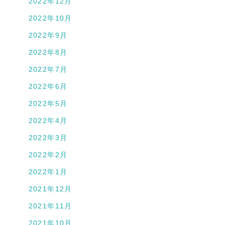
2022年12月
2022年10月
2022年9月
2022年8月
2022年7月
2022年6月
2022年5月
2022年4月
2022年3月
2022年2月
2022年1月
2021年12月
2021年11月
2021年10月