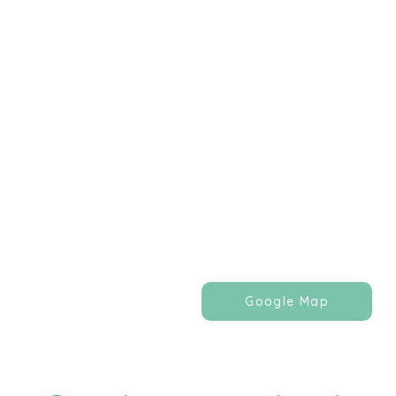
Google Map