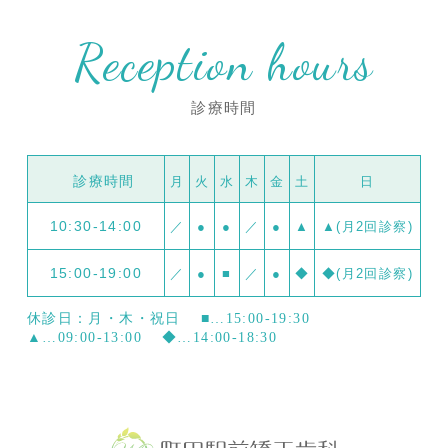
Reception hours
診療時間
診療時間
月
火
水
木
金
土
日
10:30-14:00
／
●
●
／
●
▲
▲(月2回診察)
15:00-19:00
／
●
■
／
●
◆
◆(月2回診察)
休診日：月・木・祝日
■…15:00-19:30
▲…09:00-13:00
◆…14:00-18:30