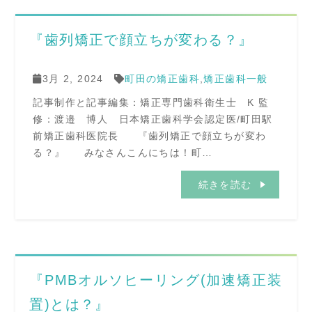
『歯列矯正で顔立ちが変わる？』
3月 2, 2024
町田の矯正歯科
,
矯正歯科一般
記事制作と記事編集：矯正専門歯科衛生士 K 監
修：渡邉 博人 日本矯正歯科学会認定医/町田駅
前矯正歯科医院長 『歯列矯正で顔立ちが変わ
る？』 みなさんこんにちは！町…
続きを読む
『PMBオルソヒーリング(加速矯正装
置)とは？』