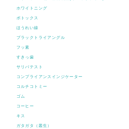
ホワイトニング
ボトックス
ほうれい線
ブラックトライアングル
フッ素
すきっ歯
サリバテスト
コンプライアンスインジケーター
コルチコトミー
ゴム
コーヒー
キス
ガタガタ（叢生）