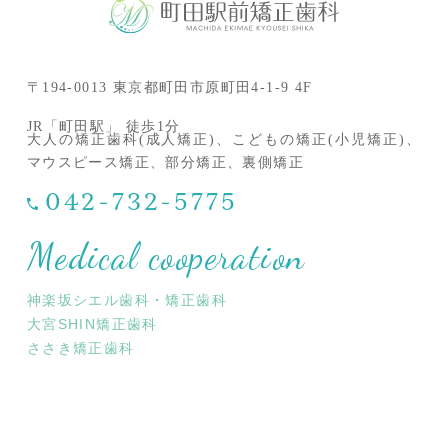
〒194-0013 東京都町田市原町田4-1-9 4F
JR「町田駅」 徒歩1分
大人の矯正歯科(成人矯正)、こどもの矯正(小児矯正)、
マウスピース矯正、部分矯正、裏側矯正
042-732-5775
Medical cooperation
神楽坂シエル歯科・矯正歯科
大宮SHIN矯正歯科
ささき矯正歯科