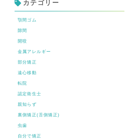
カテゴリー
顎間ゴム
隙間
開咬
金属アレルギー
部分矯正
遠心移動
転院
認定衛生士
親知らず
裏側矯正(舌側矯正)
虫歯
自分で矯正