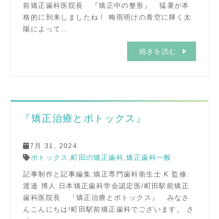
前矯正歯科医院長 『矯正中の整形』 猛暑が本
格的に到来しましたね！ 梅雨明けの青空に輝く太
陽によって…
続きを読む
『矯正治療とボトックス』
7月 31, 2024
ボトックス
,
町田の矯正歯科
,
矯正歯科一般
記事制作と記事編集:矯正専門歯科衛生士 K 監修:
渡邉 博人 日本矯正歯科学会認定医/町田駅前矯正
歯科医院長 『矯正治療とボトックス』 みなさ
んこんにちは!町田駅前矯正歯科でございます。 さ