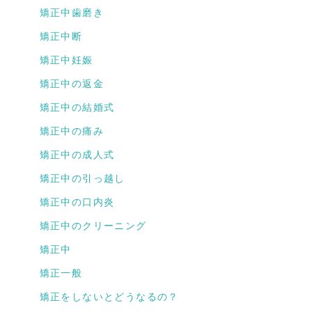
矯正中歯磨き
矯正中断
矯正中妊娠
矯正中の返金
矯正中の結婚式
矯正中の痛み
矯正中の成人式
矯正中の引っ越し
矯正中の口内炎
矯正中のクリーニング
矯正中
矯正一般
矯正をしないとどうなるの？