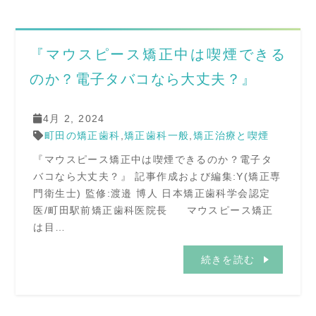
『マウスピース矯正中は喫煙できる
のか？電子タバコなら大丈夫？』
4月 2, 2024
町田の矯正歯科
,
矯正歯科一般
,
矯正治療と喫煙
『マウスピース矯正中は喫煙できるのか？電子タ
バコなら大丈夫？』 記事作成および編集:Y(矯正専
門衛生士) 監修:渡邉 博人 日本矯正歯科学会認定
医/町田駅前矯正歯科医院長 マウスピース矯正
は目…
続きを読む