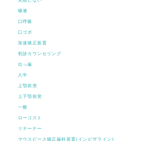
失敗しない
唾液
口呼吸
口ゴボ
加速矯正装置
初診カウンセリング
出っ歯
人中
上顎前突
上下顎前突
一般
ローコスト
リテーナー
マウスピース矯正歯科装置(インビザライン)