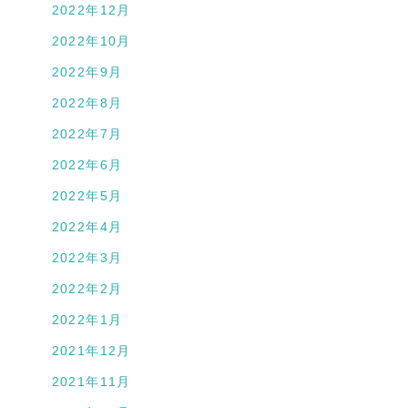
2022年12月
2022年10月
2022年9月
2022年8月
2022年7月
2022年6月
2022年5月
2022年4月
2022年3月
2022年2月
2022年1月
2021年12月
2021年11月