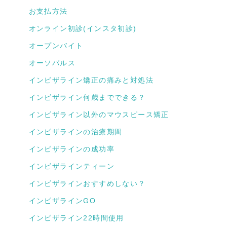
お支払方法
オンライン初診(インスタ初診)
オープンバイト
オーソパルス
インビザライン矯正の痛みと対処法
インビザライン何歳までできる？
インビザライン以外のマウスピース矯正
インビザラインの治療期間
インビザラインの成功率
インビザラインティーン
インビザラインおすすめしない？
インビザラインGO
インビザライン22時間使用