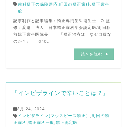
歯科矯正の保険適応
,
町田の矯正歯科
,
矯正歯科
一般
記事制作と記事編集：矯正専門歯科衛生士 O 監
修：渡邉 博人 日本矯正歯科学会認定医/町田駅
前矯正歯科医院長 『矯正治療は、なぜ自費な
のか？』 &nb…
続きを読む
『インビザラインで辛いことは？』
8月 24, 2024
インビザライン(マウスピース矯正）
,
町田の矯
正歯科
,
矯正歯科一般
,
矯正認定医