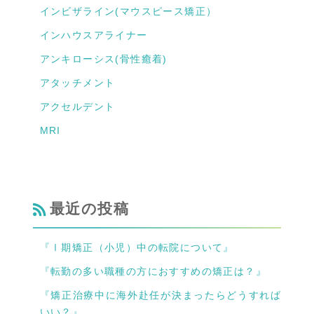
インビザライン(マウスピース矯正）
インハウスアライナー
アンキローシス(骨性癒着)
アタッチメント
アクセルデント
MRI
最近の投稿
『Ⅰ期矯正（小児）中の転院について』
『転勤の多い職種の方におすすめの矯正は？』
『矯正治療中に海外赴任が決まったらどうすれば
いい？』