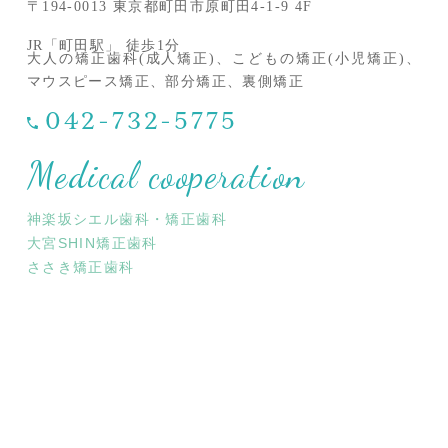
〒194-0013 東京都町田市原町田4-1-9 4F
JR「町田駅」 徒歩1分
大人の矯正歯科(成人矯正)、こどもの矯正(小児矯正)、
マウスピース矯正、部分矯正、裏側矯正
042-732-5775
Medical cooperation
神楽坂シエル歯科・矯正歯科
大宮SHIN矯正歯科
ささき矯正歯科