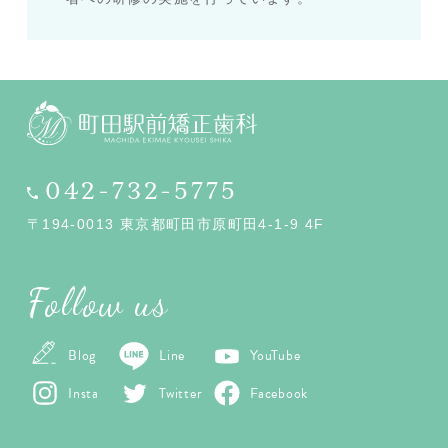
042-732-5775
〒194-0013 東京都町田市原町田4-1-9 4F
Follow us
Blog
Line
YouTube
Insta
Twitter
Facebook