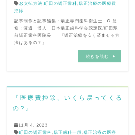
お支払方法
,
町田の矯正歯科
,
矯正治療の医療費
控除
記事制作と記事編集：矯正専門歯科衛生士 O 監
修：渡邉 博人 日本矯正歯科学会認定医/町田駅
前矯正歯科医院長 『矯正治療を安く済ませる方
法はあるの？』 …
続きを読む
『医療費控除、いくら戻ってくる
の？』
11月 4, 2023
町田の矯正歯科
,
矯正歯科一般
,
矯正治療の医療