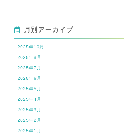
月別アーカイブ
2025年10月
2025年8月
2025年7月
2025年6月
2025年5月
2025年4月
2025年3月
2025年2月
2025年1月