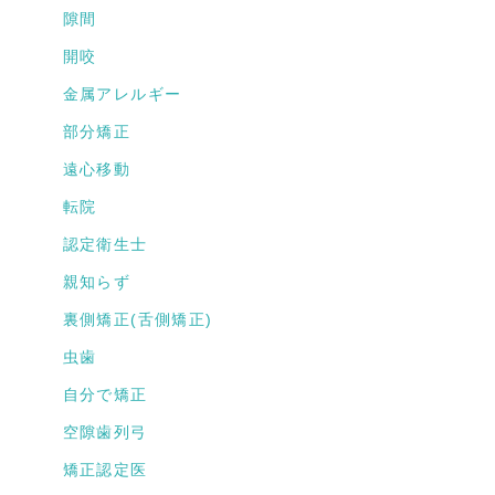
隙間
開咬
金属アレルギー
部分矯正
遠心移動
転院
認定衛生士
親知らず
裏側矯正(舌側矯正)
虫歯
自分で矯正
空隙歯列弓
矯正認定医