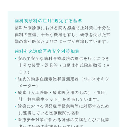
歯科初診料の注1に規定する基準
歯科外来診療における院内感染防止対策に十分な
体制の整備、十分な機器を有し、研修を受けた常
勤の歯科医師およびスタッフが在籍しています。
歯科外来診療医療安全対策加算
安心で安全な歯科医療環境の提供を行うにつき
十分な装置・器具等（自動体外式除細動器（Ａ
ＥＤ）
経皮的動脈血酸素飽和度測定器（パルスオキシ
メーター）
酸素（人工呼吸・酸素吸入用のもの）・血圧
計・救急蘇生セット）を整備しています。
診療における偶発症等緊急時等に対応するため
に連携している医療機関の名称
医療安全対策に係わる研修の受講ならびに従業
者への研修の実施を行っています。