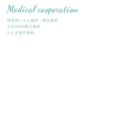
Medical cooperation
神楽坂シエル歯科・矯正歯科
大宮SHIN矯正歯科
ささき矯正歯科