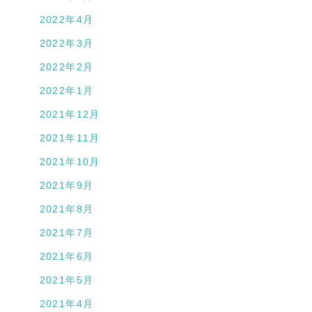
2022年4月
2022年3月
2022年2月
2022年1月
2021年12月
2021年11月
2021年10月
2021年9月
2021年8月
2021年7月
2021年6月
2021年5月
2021年4月