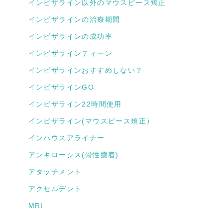
インビザライン以外のマウスピース矯正
インビザラインの治療期間
インビザラインの成功率
インビザラインティーン
インビザラインおすすめしない？
インビザラインGO
インビザライン22時間使用
インビザライン(マウスピース矯正）
インハウスアライナー
アンキローシス(骨性癒着)
アタッチメント
アクセルデント
MRI