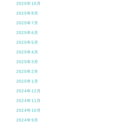
2025年10月
2025年8月
2025年7月
2025年6月
2025年5月
2025年4月
2025年3月
2025年2月
2025年1月
2024年12月
2024年11月
2024年10月
2024年9月