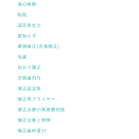
遠心移動
転院
認定衛生士
親知らず
裏側矯正(舌側矯正)
虫歯
自分で矯正
空隙歯列弓
矯正認定医
矯正用プライヤー
矯正治療の医療費控除
矯正治療と喫煙
矯正歯科選び