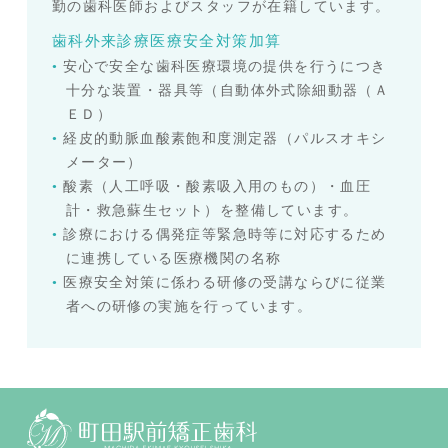
勤の歯科医師およびスタッフが在籍しています。
歯科外来診療医療安全対策加算
安心で安全な歯科医療環境の提供を行うにつき
十分な装置・器具等（自動体外式除細動器（Ａ
ＥＤ）
経皮的動脈血酸素飽和度測定器（パルスオキシ
メーター）
酸素（人工呼吸・酸素吸入用のもの）・血圧
計・救急蘇生セット）を整備しています。
診療における偶発症等緊急時等に対応するため
に連携している医療機関の名称
医療安全対策に係わる研修の受講ならびに従業
者への研修の実施を行っています。