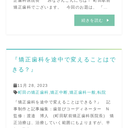
正歯科医院長 みなさんこんにちは！ 町田駅前
矯正歯科でございます。 今回のお題は、 『…
続きを読む
『矯正歯科を途中で変えることはで
きる？』
11月 28, 2023
町田の矯正歯科
,
矯正中断
,
矯正歯科一般
,
転院
『矯正歯科を途中で変えることはできる？』 記
事制作と記事編集：歯並びコーディネーター N
監修：渡邉 博人 (町田駅前矯正歯科医院長) 矯
正治療は、治療していく範囲にもよりますが、半