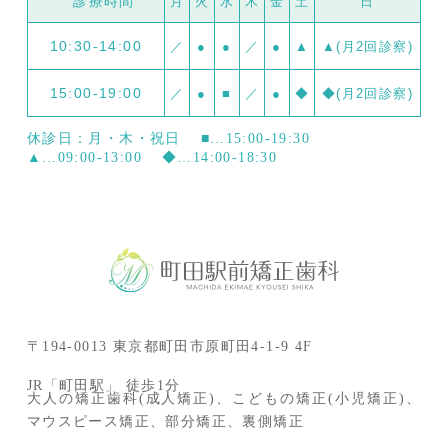
診療時間
月
火
水
木
金
土
日
10:30-14:00
／
●
●
／
●
▲
▲(月2回診察)
15:00-19:00
／
●
■
／
●
◆
◆(月2回診察)
休診日：月・木・祝日
■…15:00-19:30
▲…09:00-13:00
◆…14:00-18:30
〒194-0013 東京都町田市原町田4-1-9 4F
JR「町田駅」 徒歩1分
大人の矯正歯科(成人矯正)、こどもの矯正(小児矯正)、
マウスピース矯正、部分矯正、裏側矯正