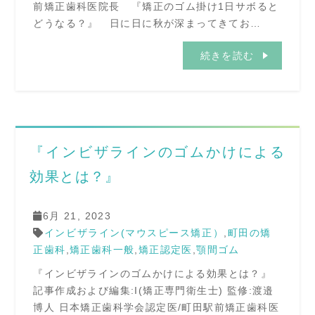
前矯正歯科医院長 『矯正のゴム掛け1日サボると
どうなる？』 日に日に秋が深まってきてお…
続きを読む
『インビザラインのゴムかけによる
効果とは？』
6月 21, 2023
インビザライン(マウスピース矯正）
,
町田の矯
正歯科
,
矯正歯科一般
,
矯正認定医
,
顎間ゴム
『インビザラインのゴムかけによる効果とは？』
記事作成および編集:I(矯正専門衛生士) 監修:渡邉
博人 日本矯正歯科学会認定医/町田駅前矯正歯科医