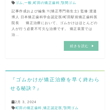
ゴム
,
一般
,
町田の矯正歯科
,
顎間ゴム
記事作成および編集:Y(矯正専門衛生士) 監修:渡邉
博人 日本矯正歯科学会認定医/町田駅前矯正歯科医
院長 矯正治療において、ゴムかけはほとんどの
人が行う必要不可欠な治療です。 矯正装置では
治…
続きを読む
『ゴムかけが矯正治療を早く終わら
せる秘訣？』
2月 3, 2024
町田の矯正歯科
,
矯正認定医
,
顎間ゴム