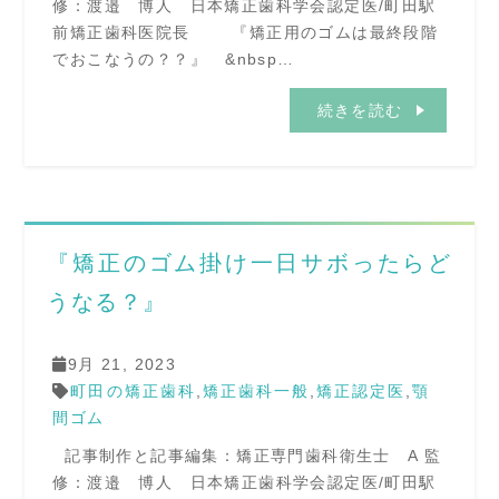
修：渡邉 博人 日本矯正歯科学会認定医/町田駅
前矯正歯科医院長 『矯正用のゴムは最終段階
でおこなうの？？』 &nbsp…
続きを読む
『矯正のゴム掛け一日サボったらど
うなる？』
9月 21, 2023
町田の矯正歯科
,
矯正歯科一般
,
矯正認定医
,
顎
間ゴム
記事制作と記事編集：矯正専門歯科衛生士 A 監
修：渡邉 博人 日本矯正歯科学会認定医/町田駅