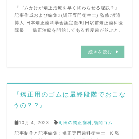
『ゴムかけが矯正治療を早く終わらせる秘訣？』
記事作成および編集:I(矯正専門衛生士) 監修:渡邉
博人 日本矯正歯科学会認定医/町田駅前矯正歯科医
院長 矯正治療を開始してある程度歯が並ぶと、
…
続きを読む
『矯正用のゴムは最終段階でおこな
うの？？』
10月 4, 2023
町田の矯正歯科
,
顎間ゴム
記事制作と記事編集：矯正専門歯科衛生士 K 監